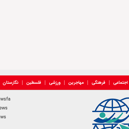
اجتماعی
فرهنگی
مهاجرین
ورزشی
فلسطین
نگارستان
ewsfa
news
ews