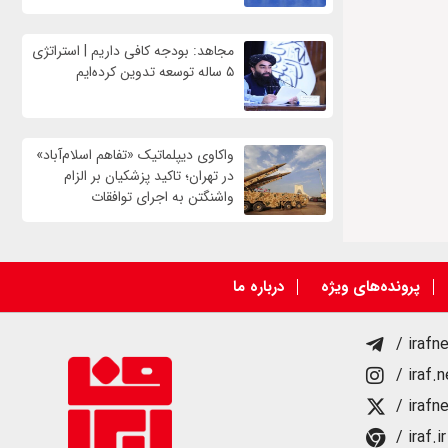
مجاهد: بودجه کافی داریم | استراتژی
۵ ساله توسعه تدوین کرده‌ایم
واکاوی دیپلماتیک «تفاهم اسلام‌آباد»
در تهران؛ تاکید پزشکیان بر الزام
واشنگتن به اجرای توافقات
پرونده‌های ویژه
درباره ما
/ irafn
/ iraf.
/ irafn
/ iraf.ir