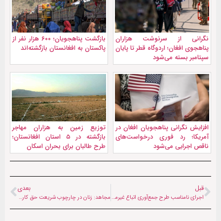
نگرانی از سرنوشت هزاران
بازگشت پناهجویان؛ ۶۰۰ هزار نفر از
پناهجوی افغان؛ اردوگاه قطر تا پایان
پاکستان به افغانستان بازگشته‌اند
سپتامبر بسته می‌شود
افزایش نگرانی پناهجویان افغان در
توزیع زمین به هزاران مهاجر
آمریکا؛ رد فوری درخواست‌های
بازگشته در ۵ استان افغانستان؛
ناقص اجرایی می‌شود
طرح طالبان برای بحران اسکان
قبل
بعدی
اجرای نامناسب طرح جمع‌آوری اتباع غیرمجاز در شهرستان بهارستان تهران
مجاهد: زنان در چارچوب شریعت حق کار در بخش بهداشت را دارند