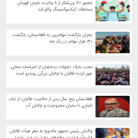
حضور ۱۲۰ ورزشکار از ۸ ولایت؛ بامیان قهرمان
مسابقات کیک‌بوکسینگ واکو شد
بحران بازگشت مهاجرین به افغانستان؛ بازگشت
۱۳۰ هزار مهاجر در یک ماه
محب بابک: تحولات بدخشان از اعتراضات محلی
عبور کرده؛ طالبان با چالش بزرگی روبه‌رو است
افغانستان پنج سال پس از حاکمیت طالبان؛ از ثبات
اجباری تا بحران مشروعیت و چالش آب
واکنش رئیس جمهور مالدووا به سفر هیأت طالبان:
«شرم‌آور» است، مقام‌های دخیل تنبیه می‌شوند