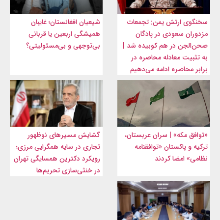
سخنگوی ارتش یمن: تجمعات
شیعیان افغانستان؛ غایبان
مزدوران سعودی در پادگان
همیشگی اربعین یا قربانی
صحن‌الجن در هم کوبیده شد |
بی‌توجهی و بی‌مسئولیتی؟
به تثبیت معادله محاصره در
برابر محاصره ادامه می‌دهیم
«توافق مکه» | سران عربستان،
گشایش مسیرهای نوظهور
ترکیه و پاکستان «توافقنامه
تجاری در سایه همگرایی مرزی؛
نظامی» امضا کردند
رویکرد دکترین همسایگی تهران
در خنثی‌سازی تحریم‌ها