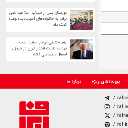
نورستان پس از سیلاب | ملا عبدالغنی
برادر به خانواده‌های آسیب‌دیده وعده
کمک داد
عقب‌نشینی ترامپ پشت نقاب
تهدید؛ تثبیت اقتدار ایران در هرمز و
انفعال دیپلماسی فشار
پرونده‌های ویژه
درباره ما
/ irafn
/ iraf.
/ irafn
/ iraf.ir