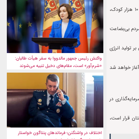
به گفته او، این شهرک درمانی شامل یک بیمارستان مجهز سرطان با ظرفیت ۴۰۰ تخته، بیمارستان زایشگاه با ۲۰۰ تخته، دارالایتام برای ۱۰ هزار کودک،
مردم بی‌بضاعت
تمرکز اصلی آن بر تولید انرژی
واکنش رئیس جمهور مالدووا به سفر هیأت طالبان:
«شرم‌آور» است، مقام‌های دخیل تنبیه می‌شوند
نامه، یک نیروگاه برق آفتابی ۲۰۰ میگاواتی در کابل است که کار آن از ۳ اسفند، آغاز خواهد شد
مایه‌گذاری در
تان قرار است،
اختلاف در واشنگتن؛ فرماندهان پنتاگون خواستار