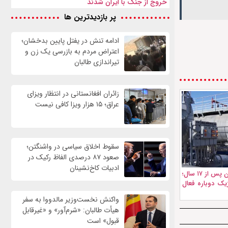
خروج از جنگ با ایران شدند
پر بازدیدترین ها
ادامه تنش در یفتل پایین بدخشان؛
اعتراض مردم به بازرسی یک زن و
تیراندازی طالبان
زائران افغانستانی در انتظار ویزای
عراق؛ ۱۵ هزار ویزا کافی نیست
سقوط اخلاق سیاسی در واشنگتن؛
صعود ۸۷ درصدی الفاظ رکیک در
ادبیات کاخ‌نشینان
احیای ظرفیت نفتی حیرتان پس از ۱۷ سال؛
تژیک دوباره فعال
واکنش نخست‌وزیر مالدووا به سفر
هیأت طالبان: «شرم‌آور» و «غیرقابل
قبول» است