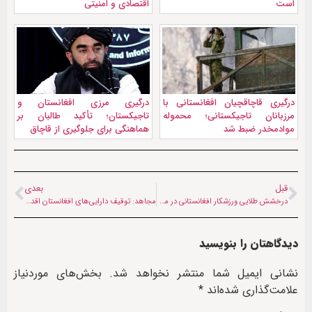
است
اقتصادی و امنیتی
درگیری قاچاقچیان افغانستانی با
درگیری مرزی افغانستان و
مرزبانان تاجیکستانی؛ محموله
تاجیکستان؛ تأکید طالبان بر
موادمخدر ضبط شد
هماهنگی برای جلوگیری از قاچاق
قبل
بعدی
درخشش طلایی ورزشکار افغانستانی در مسابقات کاراته مشهد
مجاهد: توقیف دارایی‌های افغانستان اقدامی ظالمانه است
دیدگاهتان را بنویسید
نشانی ایمیل شما منتشر نخواهد شد.
بخش‌های موردنیاز
علامت‌گذاری شده‌اند
*