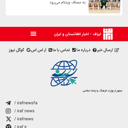
به مصاف ویتنام می‌رود
ایراف - اخبار افغانستان و ایران
ارسال خبر
درباره ما
تماس با ما
آر اس اس
گوگل نیوز
مجوز از وزارت فرهنگ و ارشاد اسلامی
/ irafnewsfa
/ iraf.news
/ irafnews
/ iraf.ir