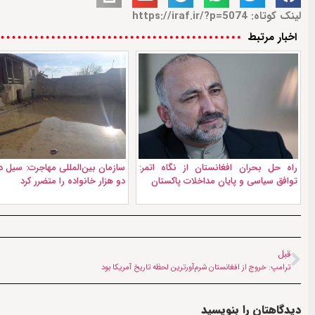
لینک کوتاه: https://iraf.ir/?p=5074
اخبار مرتبط
راه حل بحران افغانستان از نگاه اتمر:
سازمان بین‌المللی مهاجرت: سیل در
توافق سیاسی و پایان مداخلات پاکستان
دو هزار خانواده را متضرر کرد
قبل
ترامپ: خروج از افغانستان شرم‌آورترین لحظه تاریخ آمریکا بود
دیدگاهتان را بنویسید