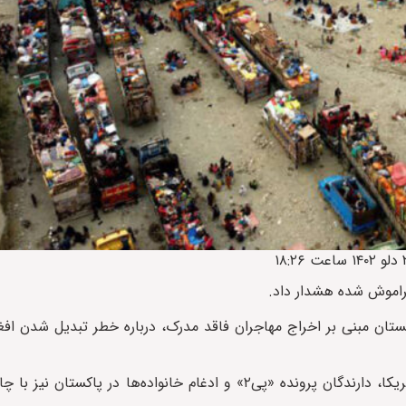
فراموش شده هشدار داد.
للی نجات، ۱۰۰ روز پس از تصمیم پاکستان مبنی‌ بر اخراج مهاجران فاقد مدرک، درباره خطر تبدیل ش
در این گزارش همچنین آمده که متقاضیان ویزای مهاجرتی ویژه امریکا، دارندگان پرونده «پی‌۲» و ادغام خانواده