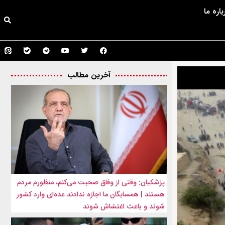
باره ما
آخرین مطالب
پزشکیان: وقتی از وفاق صحبت می‌کنم، منظورم مردم
هستند | همسایگان ما اجازه ندادند عده‌ای وارد کشور
شوند و باعث اغتشاش شوند