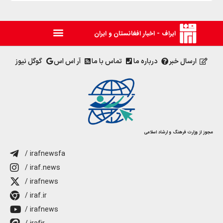
ایراف - اخبار افغانستان و ایران
ارسال خبر
درباره ما
تماس با ما
آر اس اس
گوگل نیوز
مجوز از وزارت فرهنگ و ارشاد اسلامی
/ irafnewsfa
/ iraf.news
/ irafnews
/ iraf.ir
/ irafnews