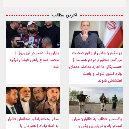
آخرین مطالب
پزشکیان: وقتی از وفاق صحبت
پایان یک عصر در لیورپول |
می‌کنم، منظورم مردم هستند |
محمد صلاح راهی فوتبال ترکیه
همسایگان ما اجازه ندادند عده‌ای
شد
وارد کشور شوند و باعث
اغتشاش شوند
پاکستان خطاب به طالبان: میان
سفر بحث‌برانگیز مخالفان طالبان
اسلام‌آباد و تی‌تی‌پی یکی را
به اسلام‌آباد | هم‌زمان با