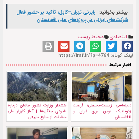
بیشتر بخوانید:
رایزنی تهران–کابل؛ تأکید بر حضور فعال
شرکت‌های ایرانی در پروژه‌های ملی افغانستان
اقتصادی
محیط زیست
لینک کوتاه: https://iraf.ir/?p=4764
اخبار مرتبط
دیپلماسی زیست‌محیطی؛ فرصت
هشدار وزارت کشور طالبان درباره
ژئوپلتیک نوین برای ایران و
نابودی جنگل‌ها | آغاز کارزار ملی
افغانستان
حفاظت از منابع طبیعی