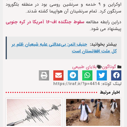
اوکراین و ۹ خدمه و سرنشین روسی بود در منطقه بلگورود
سرنگون کرد. تمام سرنشینان آن هواپیما کشته شدند.
دراین رابطه مطالعه
سقوط جنگنده اف-۱۶ آمریکا در کره جنوبی
پیشنهاد می شود.
بیشتر بخوانید:
حنیف اتمر: بی‌عدالتی علیه شیعیان ظلم بر
کل ملت افغانستان است
گوناگون
بلایای طبیعی
لینک کوتاه: https://iraf.ir/?p=4414
اخبار مرتبط