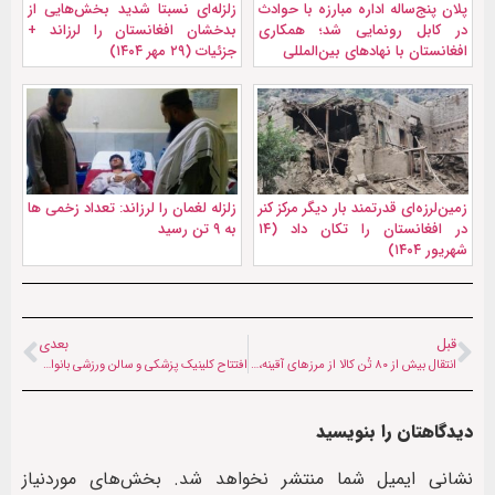
پلان پنج‌ساله اداره مبارزه با حوادث
زلزله‌ای نسبتا شدید بخش‌هایی از
در کابل رونمایی شد؛ همکاری
بدخشان افغانستان را لرزاند +
افغانستان با نهادهای بین‌المللی
جزئیات (۲۹ مهر ۱۴۰۴)
زمین‌لرزه‌ای قدرتمند بار دیگر مرکز کنر
زلزله لغمان را لرزاند: تعداد زخمی ها
در افغانستان را تکان داد (۱۴
به ۹ تن رسید
شهریور ۱۴۰۴)
قبل
بعدی
انتقال بیش از ۸۰ تُن کالا از مرزهای آقینه، تورغندی و حیرتان
افتتاح کلینیک پزشکی و سالن ورزشی بانوان در اردوگاه گل‌تپه تهران
دیدگاهتان را بنویسید
نشانی ایمیل شما منتشر نخواهد شد.
بخش‌های موردنیاز