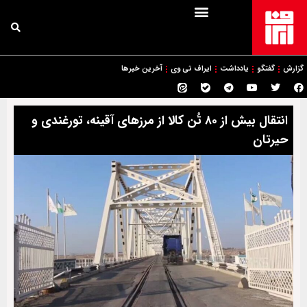
گزارش
گفتگو
یادداشت
ایراف تی وی
آخرین خبرها
انتقال بیش از ۸۰ تُن کالا از مرزهای آقینه، تورغندی و
حیرتان