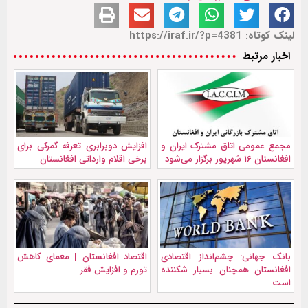
لینک کوتاه: https://iraf.ir/?p=4381
اخبار مرتبط
مجمع عمومی اتاق مشترک ایران و
افزایش دوبرابری تعرفه گمرکی برای
افغانستان ۱۶ شهریور برگزار می‌شود
برخی اقلام وارداتی افغانستان
بانک جهانی: چشم‌انداز اقتصادی
اقتصاد افغانستان | معمای کاهش
افغانستان همچنان بسیار شکننده
تورم و افزایش فقر
است