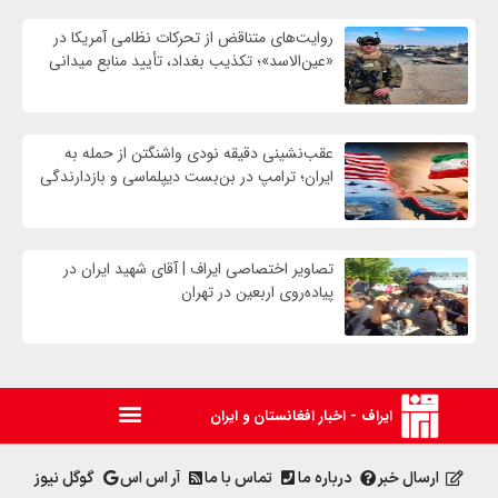
روایت‌های متناقض از تحرکات نظامی آمریکا در
«عین‌الاسد»؛ تکذیب بغداد، تأیید منابع میدانی
عقب‌نشینی دقیقه نودی واشنگتن از حمله به
ایران؛ ترامپ در بن‌بست دیپلماسی و بازدارندگی
تصاویر اختصاصی ایراف | آقای شهید ایران در
پیاده‌روی اربعین در تهران
ایراف - اخبار افغانستان و ایران
ارسال خبر
درباره ما
تماس با ما
آر اس اس
گوگل نیوز