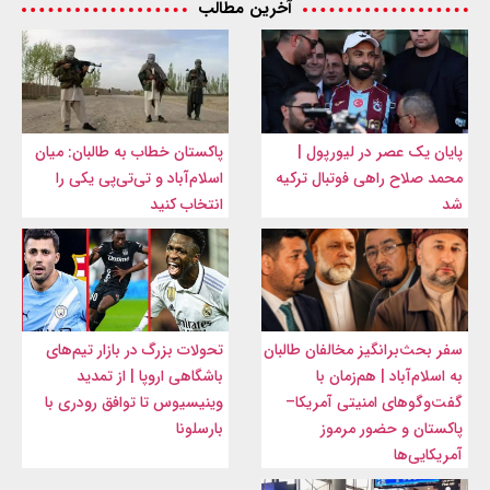
آخرین مطالب
پایان یک عصر در لیورپول |
پاکستان خطاب به طالبان: میان
محمد صلاح راهی فوتبال ترکیه
اسلام‌آباد و تی‌تی‌پی یکی را
شد
انتخاب کنید
سفر بحث‌برانگیز مخالفان طالبان
تحولات بزرگ در بازار تیم‌های
به اسلام‌آباد | هم‌زمان با
باشگاهی اروپا | از تمدید
گفت‌وگوهای امنیتی آمریکا–
وینیسیوس تا توافق رودری با
پاکستان و حضور مرموز
بارسلونا
آمریکایی‌ها