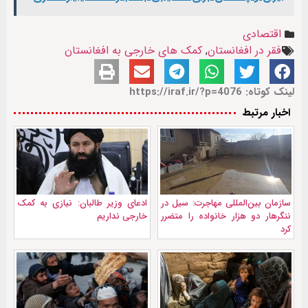
اقتصادی
فقر در افغانستان
,
کمک های خارجی به افغانستان
لینک کوتاه: https://iraf.ir/?p=4076
اخبار مرتبط
سازمان بین‌المللی مهاجرت: سیل در
ادعای وزیر طالبان: نیازی به کمک
ننگرهار دو هزار خانواده را متضرر
خارجی نداریم
کرد