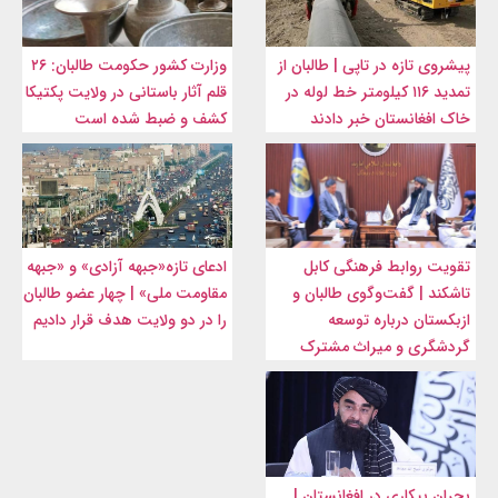
پیشروی تازه در تاپی | طالبان از
وزارت کشور حکومت طالبان: ۲۶
تمدید ۱۱۶ کیلومتر خط لوله در
قلم آثار باستانی در ولایت پکتیکا
خاک افغانستان خبر دادند
کشف و ضبط شده است
تقویت روابط فرهنگی کابل
ادعای تازه«جبهه آزادی» و «جبهه
تاشکند | گفت‌وگوی طالبان و
مقاومت ملی» | چهار عضو طالبان
ازبکستان درباره توسعه
را در دو ولایت هدف قرار دادیم
گردشگری و میراث مشترک
بحران بیکاری در افغانستان |