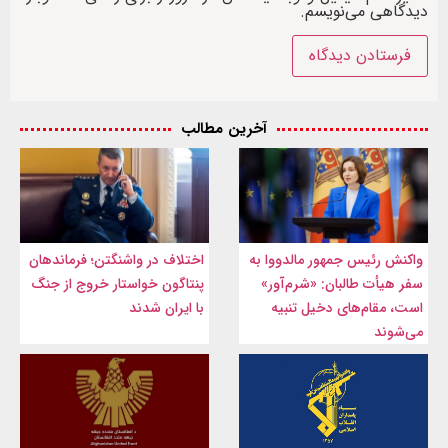
دیدگاهی می‌نویسم.
آخرین مطالب
واکنش رئیس جمهور مالدووا به
اختلاف در واشنگتن؛ فرماندهان
سفر هیأت طالبان: «شرم‌آور»
پنتاگون خواستار خروج از جنگ
است، مقام‌های دخیل تنبیه
با ایران شدند
می‌شوند