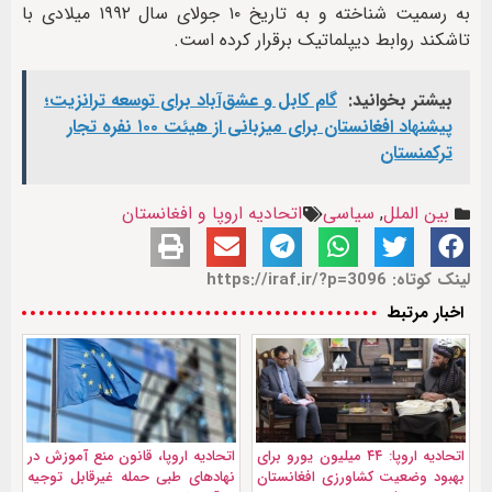
به رسمیت شناخته و به تاریخ ۱۰ جولای سال ۱۹۹۲ میلادی با
تاشکند روابط دیپلماتیک برقرار کرده است.
بیشتر بخوانید:
گام کابل و عشق‌آباد برای توسعه ترانزیت؛
پیشنهاد افغانستان برای میزبانی از هیئت ۱۰۰ نفره تجار
ترکمنستان
بین الملل
,
سیاسی
اتحادیه اروپا و افغانستان
لینک کوتاه: https://iraf.ir/?p=3096
اخبار مرتبط
اتحادیه اروپا: ۴۴ میلیون یورو برای
اتحادیه اروپا، قانون منع آموزش در
بهبود وضعیت کشاورزی افغانستان
نهادهای طبی حمله غیرقابل توجیه