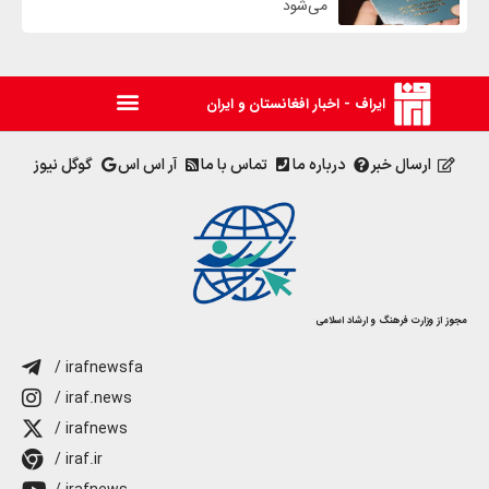
می‌شود
ایراف - اخبار افغانستان و ایران
ارسال خبر
درباره ما
تماس با ما
آر اس اس
گوگل نیوز
مجوز از وزارت فرهنگ و ارشاد اسلامی
/ irafnewsfa
/ iraf.news
/ irafnews
/ iraf.ir