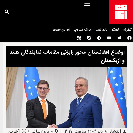
گزارش
گفتگو
یادداشت
ایراف تی وی
آخرین خبرها
اوضاع افغانستان محور رایزنی مقامات نمایندگان هلند
و ازبکستان
📅 انتشار: ۸ دلو ۱۴۰۲ ساعت ۱۳:۱۷ • 🔄 ۰ بروزرسانی • 🕒 آخرین: