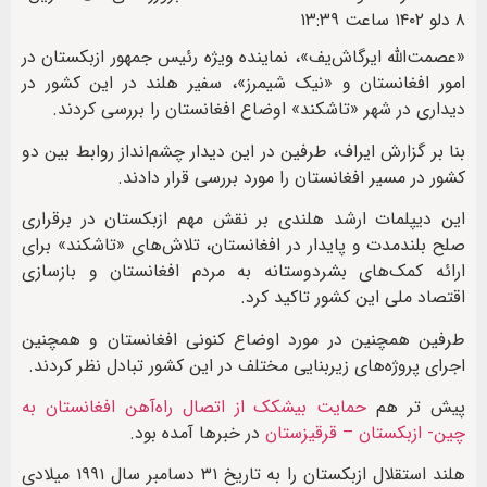
۸ دلو ۱۴۰۲ ساعت ۱۳:۳۹
«عصمت‌الله ایرگاش‌یف»، نماینده ویژه رئیس جمهور ازبکستان در
امور افغانستان و «نیک شیمرز»، سفیر هلند در این کشور در
دیداری در شهر «تاشکند» اوضاع افغانستان را بررسی کردند.
بنا بر گزارش ایراف، طرفین در این دیدار چشم‌انداز روابط بین دو
کشور در مسیر افغانستان را مورد بررسی قرار دادند.
این دیپلمات ارشد هلندی بر نقش مهم ازبکستان در برقراری
صلح بلندمدت و پایدار در افغانستان، تلاش‌های «تاشکند» برای
ارائه کمک‌های بشردوستانه به مردم افغانستان و بازسازی
اقتصاد ملی این کشور تاکید کرد.
طرفین همچنین در مورد اوضاع کنونی افغانستان و همچنین
اجرای پروژه‌های زیربنایی مختلف در این کشور تبادل نظر کردند.
پیش تر هم
حمایت بیشکک از اتصال راه‌آهن افغانستان به
چین- ازبکستان – قرقیزستان
در خبرها آمده بود.
هلند استقلال ازبکستان‌ را به تاریخ ۳۱ دسامبر سال ۱۹۹۱ میلادی