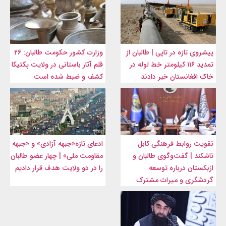
پیشروی تازه در تاپی | طالبان از
وزارت کشور حکومت طالبان: ۲۶
تمدید ۱۱۶ کیلومتر خط لوله در
قلم آثار باستانی در ولایت پکتیکا
خاک افغانستان خبر دادند
کشف و ضبط شده است
تقویت روابط فرهنگی کابل
ادعای تازه«جبهه آزادی» و «جبهه
تاشکند | گفت‌وگوی طالبان و
مقاومت ملی» | چهار عضو طالبان
ازبکستان درباره توسعه
را در دو ولایت هدف قرار دادیم
گردشگری و میراث مشترک