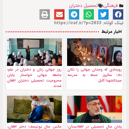
فرهنگی
تحصیل دختران
لینک کوتاه: https://iraf.ir/?p=2833
اخبار مرتبط
رویدادی که وجدان جهانی را تکان
روز جهانی زنان و دختران در علم؛
داد؛ سالروز حمله به مدرسه
جامعه جهانی خواستار پایان
سیدالشهدا کابل
محرومیت تحصیلی دختران افغان
شدند
پایان سال تحصیلی در افغانستان؛
عکس سال یونیسف؛ دختر افغان،