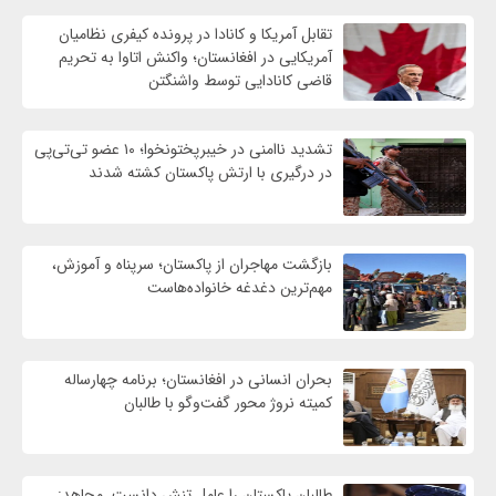
تقابل آمریکا و کانادا در پرونده کیفری نظامیان
آمریکایی در افغانستان؛ واکنش اتاوا به تحریم
قاضی کانادایی توسط واشنگتن
تشدید ناامنی در خیبرپختونخوا؛ ۱۰ عضو تی‌تی‌پی
در درگیری با ارتش پاکستان کشته شدند
بازگشت مهاجران از پاکستان؛ سرپناه و آموزش،
مهم‌ترین دغدغه خانواده‌هاست
بحران انسانی در افغانستان؛ برنامه چهار‌ساله
کمیته نروژ محور گفت‌وگو با طالبان
طالبان پاکستان را عامل تنش دانست مجاهد: