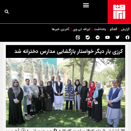
گزارش
گفتگو
یادداشت
ایراف تی وی
آخرین خبرها
کرزی بار دیگر خواستار بازگشایی مدارس دخترانه شد
📅 انتشار: ۵ دلو ۱۴۰۲ ساعت ۱۲:۰۳ • 🔄 ۰ بروزرسانی • 🕒 آخرین: