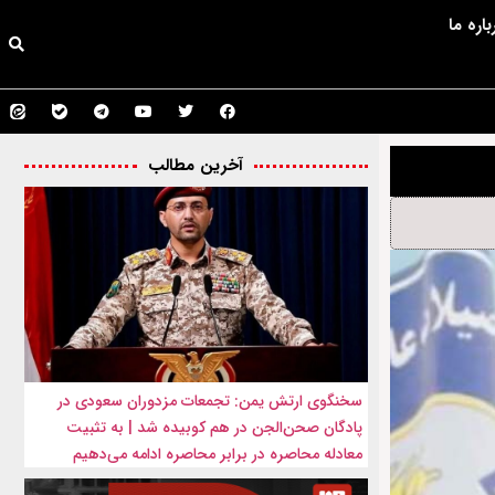
باره ما
آخرین مطالب
سخنگوی ارتش یمن: تجمعات مزدوران سعودی در
پادگان صحن‌الجن در هم کوبیده شد | به تثبیت
معادله محاصره در برابر محاصره ادامه می‌دهیم