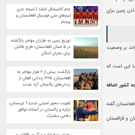
جام کانتیننتال تایلند | نتیجه بازی
ادن زمین برای
تیم‌های ملی فوتسال افغانستان و
ویتنام
توزیع زمین به هزاران مهاجر بازگشته
در ۵ استان افغانستان؛ طرح طالبان
واند بر وضعیت
برای بحران اسکان
ما این است که
بازگشت بیش از ۲ هزار مهاجر به
افغانستان؛ ۳۲۵ زندانی افغان از
زندان‌های پاکستان آزاد شدند
ه کشور اضافه
تقویت محور امنیتی جدید؟ عربستان،
غانستان گفته
ترکیه و پاکستان در آستانه توافق
دفاعی مشترک
ان و قزاقستان
بحران بدخشان؛ درگیری طالبان و