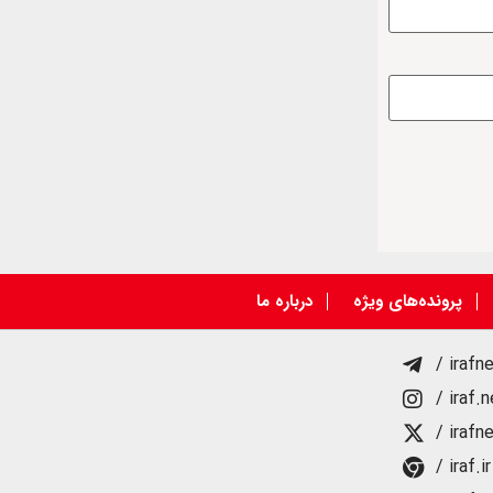
پرونده‌های ویژه
درباره ما
/ irafn
/ iraf.
/ irafn
/ iraf.ir