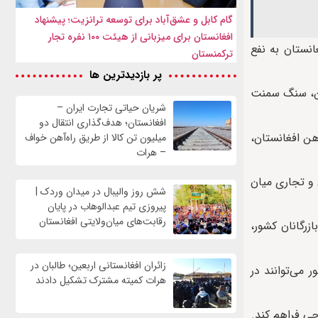
گام کابل و عشق‌آباد برای توسعه ترانزیت؛ پیشنهاد
افغانستان برای میزبانی از هیئت ۱۰۰ نفره تجار
انستان به نفع
ترکمنستان
پر بازدیدترین ها
هن، سنگ سمنت
شریان حیاتی تجارت ایران –
افغانستان؛ هدف‌گذاری انتقال دو
هن افغانستان،
میلیون تن کالا از طریق راه‌آهن خواف
– هرات
 و تجاری میان
شش روز والیبال در میدان وردک |
پیروزی تیم عبدالوهاب در پایان
رقابت‌های میان‌ولایتی افغانستان
زرگانان کشور،
زائران افغانستانی اربعین؛ طالبان در
 می‌توانند در
هرات کمیته مشترک تشکیل دادند
جی فراهم کند.