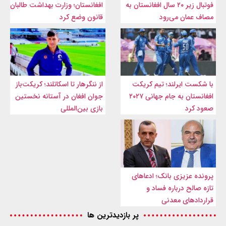
فوتبال زیر ۲۰ سال افغانستان به
افغانستان؛ وزارت بهداشت طالبان
مصاف عمان می‌رود
قانون وضع کرد
با شکست ایرلند؛ تیم کریکت
از ننگرهار تا اسکاتلند؛ کریکت‌باز
افغانستان به جام جهانی ۲۰۲۷
جوان افغان در آستانه نخستین
صعود کرد
بازی بین‌المللی
پرونده عزیزی بانک؛ ادعاهای
تازه صالح درباره فساد و
قراردادهای معدنی
پر بازدیدترین ها