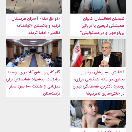
شیعیان افغانستان؛ غایبان
«توافق مکه» | سران عربستان،
همیشگی اربعین یا قربانی
ترکیه و پاکستان «توافقنامه
بی‌توجهی و بی‌مسئولیتی؟
نظامی» امضا کردند
گشایش مسیرهای نوظهور
گام کابل و عشق‌آباد برای توسعه
تجاری در سایه همگرایی مرزی؛
ترانزیت؛ پیشنهاد افغانستان برای
رویکرد دکترین همسایگی تهران
میزبانی از هیئت ۱۰۰ نفره تجار
در خنثی‌سازی تحریم‌ها
ترکمنستان