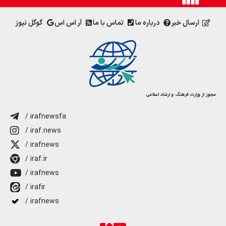
ارسال خبر
درباره ما
تماس با ما
آر اس اس
گوگل نیوز
مجوز از وزارت فرهنگ و ارشاد اسلامی
/ irafnewsfa
/ iraf.news
/ irafnews
/ iraf.ir
/ irafnews
/ irafir
/ irafnews