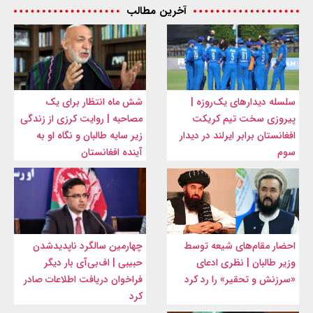
آخرین مطالب
سلسله دیدارهای یک‌روزه |
شش ماه انتظار برای یک
پیروزی سخت تیم کریکت
مصاحبه | روایت کرزی از زندگی
افغانستان برابر ایرلند در دیدار
زیر سایه طالبان و نگاه او به
سوم
آینده افغانستان
احضار مقام‌های شیعه توسط
چهارمین سالگرد ناپدیدشدن
وزیر طالبان | نظری ادعای
حبیبی | اف‌بی‌آی بار دیگر
«سرزنش و تحقیر» را رد کرد
فراخوان دریافت اطلاعات صادر
کرد