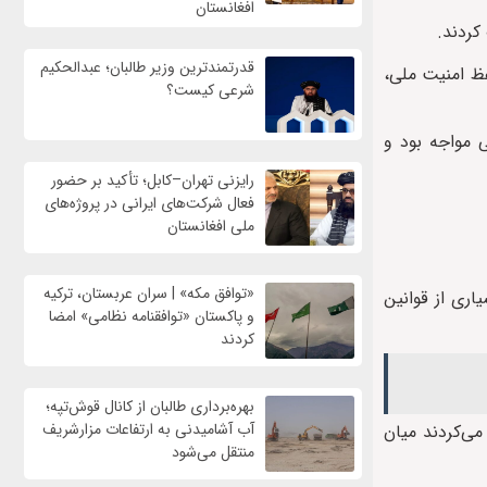
افغانستان
کردند.
قدرتمندترین وزیر طالبان؛ عبدالحکیم
فظ امنیت ملی،
شرعی کیست؟
 مواجه بود و
رایزنی تهران–کابل؛ تأکید بر حضور
فعال شرکت‌های ایرانی در پروژه‌های
ملی افغانستان
«توافق مکه» | سران عربستان، ترکیه
ری از قوانین
و پاکستان «توافقنامه نظامی» امضا
کردند
بهره‌برداری طالبان از کانال قوش‌تپه؛
آب آشامیدنی به ارتفاعات مزارشریف
ی‌کردند میان
منتقل می‌شود