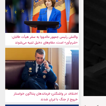
واکنش رئیس جمهور مالدووا به سفر هیأت طالبان:
«شرم‌آور» است، مقام‌های دخیل تنبیه می‌شوند
اختلاف در واشنگتن؛ فرماندهان پنتاگون خواستار
خروج از جنگ با ایران شدند