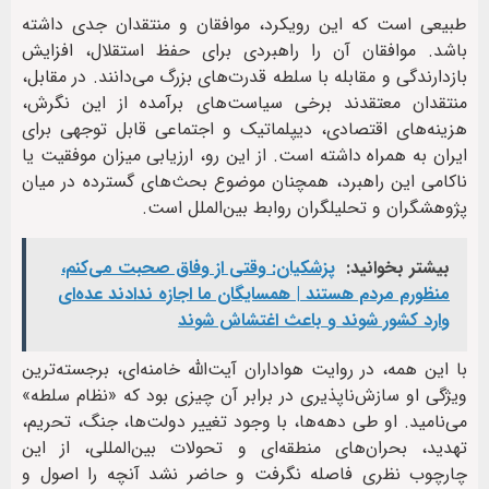
طبیعی است که این رویکرد، موافقان و منتقدان جدی داشته
باشد. موافقان آن را راهبردی برای حفظ استقلال، افزایش
بازدارندگی و مقابله با سلطه قدرت‌های بزرگ می‌دانند. در مقابل،
منتقدان معتقدند برخی سیاست‌های برآمده از این نگرش،
هزینه‌های اقتصادی، دیپلماتیک و اجتماعی قابل توجهی برای
ایران به همراه داشته است. از این رو، ارزیابی میزان موفقیت یا
ناکامی این راهبرد، همچنان موضوع بحث‌های گسترده در میان
پژوهشگران و تحلیلگران روابط بین‌الملل است.
بیشتر بخوانید:
پزشکیان: وقتی از وفاق صحبت می‌کنم،
منظورم مردم هستند | همسایگان ما اجازه ندادند عده‌ای
وارد کشور شوند و باعث اغتشاش شوند
با این همه، در روایت هواداران آیت‌الله خامنه‌ای، برجسته‌ترین
ویژگی او سازش‌ناپذیری در برابر آن چیزی بود که «نظام سلطه»
می‌نامید. او طی دهه‌ها، با وجود تغییر دولت‌ها، جنگ، تحریم،
تهدید، بحران‌های منطقه‌ای و تحولات بین‌المللی، از این
چارچوب نظری فاصله نگرفت و حاضر نشد آنچه را اصول و