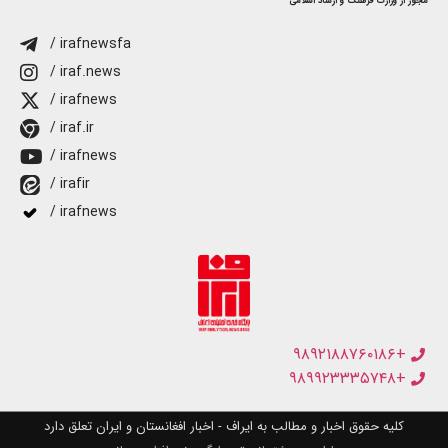
مجوز از وزارت فرهنگ و ارشاد اسلامی
/ irafnewsfa
/ iraf.news
/ irafnews
/ iraf.ir
/ irafnews
/ irafir
/ irafnews
+۹۸۹۲۱۸۸۷۶۰۱۸۶
+۹۸۹۹۲۳۳۳۵۷۴۸
کلیه حقوق اخبار و مطالب به ایراف - اخبار افغانستان و ایران تعلق دارد