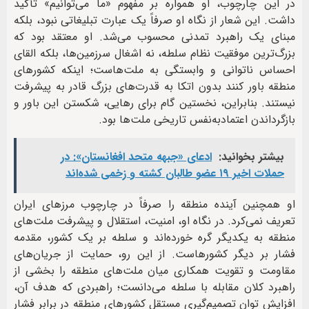
در این چارچوب، او همواره بر مفهوم «ما می‌توانیم» تأکید
داشت. این شعار از نگاه او صرفاً یک عبارت تبلیغاتی نبود، بلکه
مبنای یک راهبرد تمدنی محسوب می‌شد. او معتقد بود که
بزرگ‌ترین موفقیت نظام سلطه، نه اشغال سرزمین‌ها، بلکه القای
احساس ناتوانی و وابستگی به ملت‌هاست؛ اینکه کشورهای
منطقه باور کنند بدون اتکا به قدرت‌های بزرگ قادر به پیشرفت
نیستند. بنابراین، نخستین گام برای رهایی، شکستن این باور و
بازگرداندن اعتمادبه‌نفس تاریخی ملت‌ها بود.
بیشتر بخوانید:
ادعای «جبهه متحد افغانستان»: در
حملات اخیر ۱۹ عضو طالبان کشته و زخمی شده‌اند
او همچنین آینده منطقه را صرفاً در چارچوب مرزهای ایران
تعریف نمی‌کرد. در نگاه او، امنیت، استقلال و پیشرفت ملت‌های
منطقه به یکدیگر گره خورده‌اند و سلطه بر یک کشور، مقدمه
فشار بر دیگر کشورهاست. از این رو، حمایت از جریان‌های
مقاومت و تقویت همکاری میان ملت‌های منطقه را بخشی از
راهبرد کلان مقابله با سلطه می‌دانست؛ راهبردی که هدف آن،
افزایش توان تصمیم‌گیری مستقل کشورهای منطقه در برابر فشار