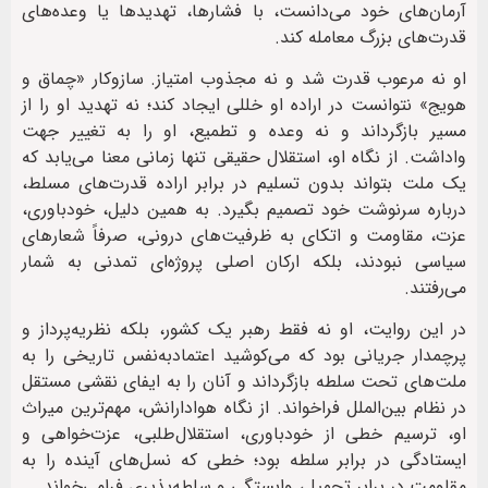
آرمان‌های خود می‌دانست، با فشارها، تهدیدها یا وعده‌های
قدرت‌های بزرگ معامله کند.
او نه مرعوب قدرت شد و نه مجذوب امتیاز. سازوکار «چماق و
هویج» نتوانست در اراده او خللی ایجاد کند؛ نه تهدید او را از
مسیر بازگرداند و نه وعده و تطمیع، او را به تغییر جهت
واداشت. از نگاه او، استقلال حقیقی تنها زمانی معنا می‌یابد که
یک ملت بتواند بدون تسلیم در برابر اراده قدرت‌های مسلط،
درباره سرنوشت خود تصمیم بگیرد. به همین دلیل، خودباوری،
عزت، مقاومت و اتکای به ظرفیت‌های درونی، صرفاً شعارهای
سیاسی نبودند، بلکه ارکان اصلی پروژه‌ای تمدنی به شمار
می‌رفتند.
در این روایت، او نه فقط رهبر یک کشور، بلکه نظریه‌پرداز و
پرچمدار جریانی بود که می‌کوشید اعتمادبه‌نفس تاریخی را به
ملت‌های تحت سلطه بازگرداند و آنان را به ایفای نقشی مستقل
در نظام بین‌الملل فراخواند. از نگاه هوادارانش، مهم‌ترین میراث
او، ترسیم خطی از خودباوری، استقلال‌طلبی، عزت‌خواهی و
ایستادگی در برابر سلطه بود؛ خطی که نسل‌های آینده را به
مقاومت در برابر تحمیل، وابستگی و سلطه‌پذیری فرامی‌خواند.