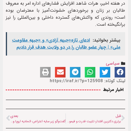
در هفته اخیر، هرات شاهد افزایش فشارهای اداره امر به معروف
طالبان بر زنان و برخوردهای خشونت‌آمیز با معترضان بوده
است؛ روندی که واکنش‌های گسترده داخلی و بین‌المللی را نیز
برانگیخته است.
بیشتر بخوانید:
ادعای تازه«جبهه آزادی» و «جبهه مقاومت
ملی» | چهار عضو طالبان را در دو ولایت هدف قرار دادیم
سیاسی
لینک کوتاه: https://iraf.ir/?p=125908
اخبار مرتبط
قبل
بعدی
برتری دکترین اقتدار؛ تثبیت قدرت و قیمومیت تهران در هرمز و شکست عملیات روانی واشنگتن
گفت‌وگو زیر سایه اعتراض؛ اتحادیه اروپا و طالبان به‌دنبال راهی برای اخراج مهاجران