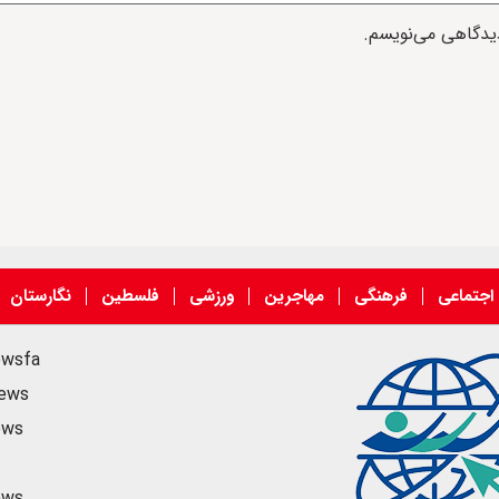
دیدگاهی می‌نویسم.
اجتماعی
فرهنگی
مهاجرین
ورزشی
فلسطین
نگارستان
ewsfa
news
ews
ews