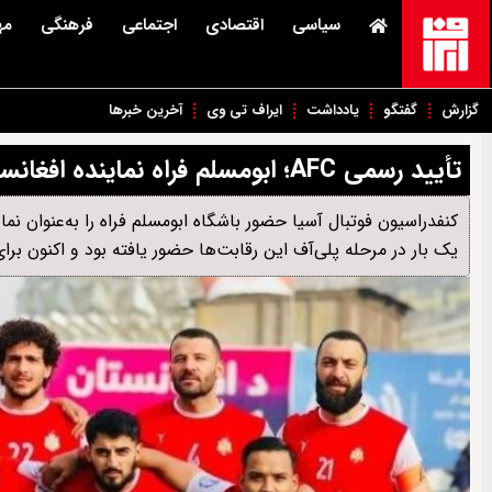
سیاسی
اقتصادی
اجتماعی
فرهنگی
مه
گزارش
گفتگو
یادداشت
ایراف تی وی
آخرین خبرها
تأیید رسمی AFC؛ ابومسلم فراه نماینده افغانستان در لیگ چلنج آسیا شد
یک بار در مرحله پلی‌آف این رقابت‌ها حضور یافته بود و اکنون بر