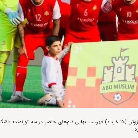
، کنفدراسیون فوتبال آسیا (AFC) روز چهارشنبه ۱۰ ژوئن (۲۰ خرداد) فهرست نهایی تیم‌های حاضر در سه ت
د.