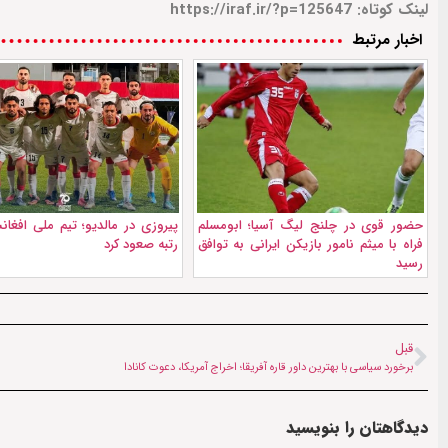
لینک کوتاه: https://iraf.ir/?p=125647
اخبار مرتبط
حضور قوی در چلنج لیگ آسیا؛ ابومسلم
پیروزی در مالدیو؛ تیم ملی افغا
فراه با میثم نامور بازیکن ایرانی به توافق
رتبه صعود کرد
رسید
قبل
برخورد سیاسی با بهترین داور قاره آفریقا؛ اخراج آمریکا، دعوت کانادا
دیدگاهتان را بنویسید