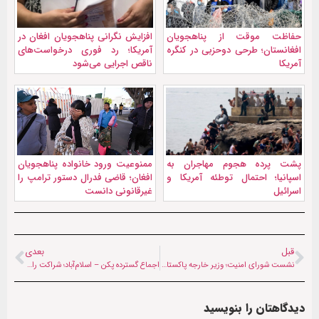
حفاظت موقت از پناهجویان
افزایش نگرانی پناهجویان افغان در
افغانستان؛ طرحی دوحزبی در کنگره
آمریکا؛ رد فوری درخواست‌های
آمریکا
ناقص اجرایی می‌شود
پشت پرده هجوم مهاجران به
ممنوعیت ورود خانواده پناهجویان
اسپانیا؛ احتمال توطئه آمریکا و
افغان؛ قاضی فدرال دستور ترامپ را
اسرائیل
غیرقانونی دانست
قبل
بعدی
نشست شورای امنیت؛ وزیر خارجه پاکستان وارد نیویورک شد
اجماع گسترده پکن – اسلام‌آباد؛ شراکت راهبردی، همکاری منطقه‌ای و توسعه سی‌پک
دیدگاهتان را بنویسید