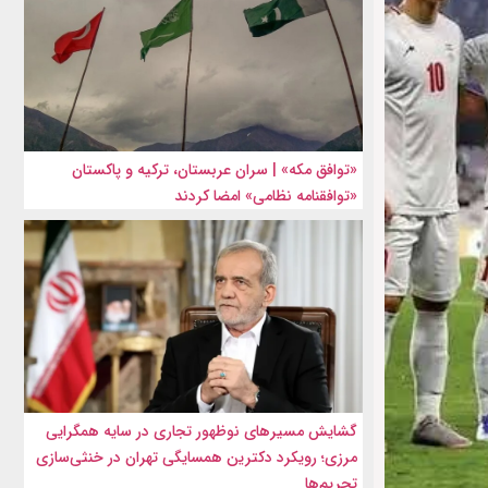
«توافق مکه» | سران عربستان، ترکیه و پاکستان
«توافقنامه نظامی» امضا کردند
گشایش مسیرهای نوظهور تجاری در سایه همگرایی
مرزی؛ رویکرد دکترین همسایگی تهران در خنثی‌سازی
تحریم‌ها