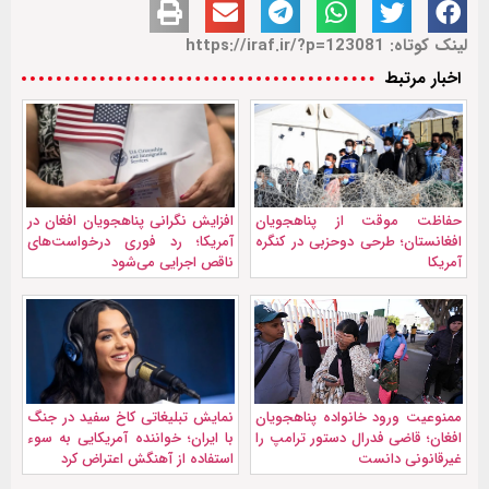
لینک کوتاه: https://iraf.ir/?p=123081
اخبار مرتبط
حفاظت موقت از پناهجویان
افزایش نگرانی پناهجویان افغان در
افغانستان؛ طرحی دوحزبی در کنگره
آمریکا؛ رد فوری درخواست‌های
آمریکا
ناقص اجرایی می‌شود
ممنوعیت ورود خانواده پناهجویان
نمايش تبليغاتی کاخ سفید در جنگ
افغان؛ قاضی فدرال دستور ترامپ را
با ایران؛ خواننده آمریکایی به سوء
غیرقانونی دانست
استفاده از آهنگش اعتراض کرد