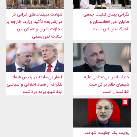
نگرانی پیمان امنیت جمعی؛
شهادت‌ دیپلمات‌های ایرانی در
طالبان: مرز افغانستان و
مزارشریف؛ تأکید وزارت خارجه بر
تاجیکستان امن است
مجازات آمران و عاملان این
جنایت تروریستی
حنیف اتمر: بی‌عدالتی علیه
فشار بی‌سابقه بر رئیس فیفا؛
شیعیان ظلم بر کل ملت
تلگراف از فساد اخلاقی و سیاسی
افغانستان است
اینفانتینو پرده برداشت
روایت یک جنایت؛ شهادت