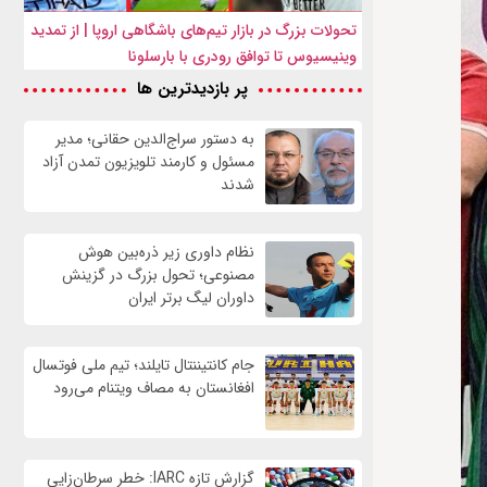
تحولات بزرگ در بازار تیم‌های باشگاهی اروپا | از تمدید
وینیسیوس تا توافق رودری با بارسلونا
پر بازدیدترین ها
به دستور سراج‌الدین حقانی؛ مدیر
مسئول و کارمند تلویزیون تمدن آزاد
شدند
نظام داوری زیر ذره‌بین هوش
مصنوعی؛ تحول بزرگ در گزینش
داوران لیگ برتر ایران
جام کانتیننتال تایلند؛ تیم ملی فوتسال
افغانستان به مصاف ویتنام می‌رود
گزارش تازه IARC: خطر سرطان‌زایی