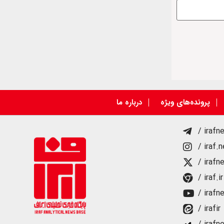
پرونده‌های ویژه
درباره ما
/ irafn
/ iraf.
/ irafn
/ iraf.ir
/ irafn
/ irafir