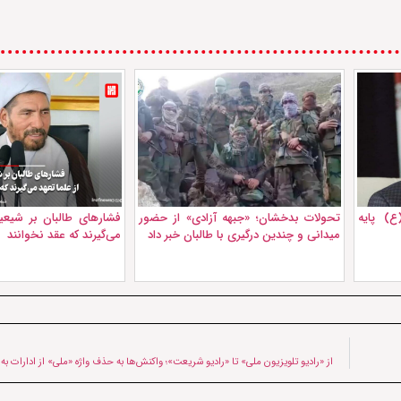
) پایه
تحولات بدخشان؛ «جبهه آزادی» از حضور
فشارهای طالبان بر شیعیا
میدانی و چندین درگیری با طالبان خبر داد
می‌گیرند که عقد نخوانند
از «رادیو تلویزیون ملی» تا «رادیو شریعت»؛ واکنش‌ها به حذف واژه «ملی» از ادارات به 