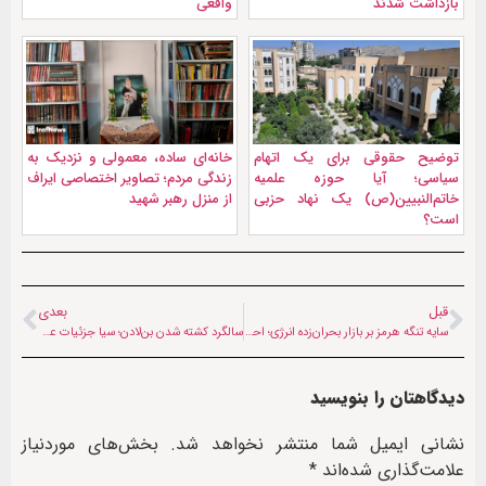
بازداشت شدند
واقعی
توضیح حقوقی برای یک اتهام
خانه‌ای ساده، معمولی و نزدیک به
سیاسی؛ آیا حوزه علمیه
زندگی مردم؛ تصاویر اختصاصی ایراف
خاتم‌النبیین(ص) یک نهاد حزبی
از منزل رهبر شهید
است؟
قبل
بعدی
سایه تنگه هرمز بر بازار بحران‌زده انرژی؛ احتمال جهش قیمت نفت تا ۲۰۰ دلار
سالگرد کشته شدن بن‌‌لادن؛ سیا جزئیات عملیات ادعایی آمریکا را منتشر کرد
دیدگاهتان را بنویسید
نشانی ایمیل شما منتشر نخواهد شد.
بخش‌های موردنیاز
علامت‌گذاری شده‌اند
*