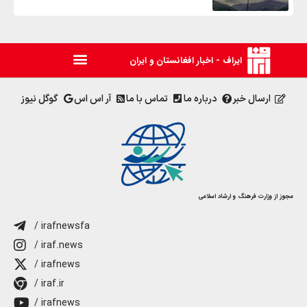
ایراف - اخبار افغانستان و ایران
ارسال خبر
درباره ما
تماس با ما
آر اس اس
گوگل نیوز
مجوز از وزارت فرهنگ و ارشاد اسلامی
/ irafnewsfa
/ iraf.news
/ irafnews
/ iraf.ir
/ irafnews