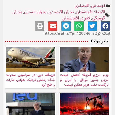
اجتماعی
,
اقتصادی
اقتصاد افغانستان
,
بحران اقتصادی
,
بحران انسانی
,
بحران
گرسنگی
,
فقر در افغانستان
لینک کوتاه: https://iraf.ir/?p=120046
اخبار مرتبط
وزیر انرژی آمریکا: کاهش قیمت
فرودگاه دبی در سراشیبی سقوط؛
بنزین بدون توافق با ایران و
جنگ رمضان ترافیک هوایی امارات
بازگشت نفت هرمز ممکن نیست
را فلج کرد