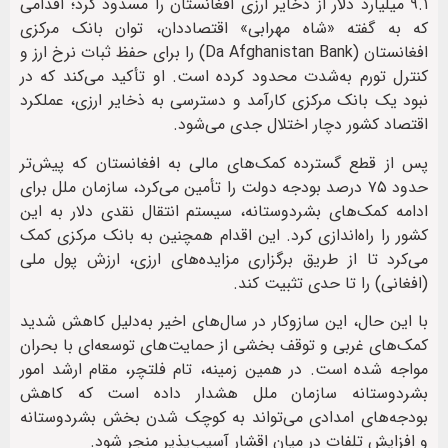
۹.۱ میلیارد دلار از ذخایر ارزی افغانستان را مسدود کرد؛ اقدامی
که به گفته «شاه مهرابی» اقتصاددان، توان بانک مرکزی
افغانستان (Da Afghanistan Bank) را برای حفظ ثبات نرخ ارز و
کنترل تورم به‌شدت محدود کرده است. او تأکید می‌کند که در
نبود یک بانک مرکزی کارآمد و دسترسی به ذخایر ارزی، عملکرد
اقتصاد کشور دچار اختلال جدی می‌شود.
پس از قطع گسترده کمک‌های مالی به افغانستان که پیش‌تر
حدود ۷۵ درصد بودجه دولت را تأمین می‌کرد، سازمان ملل برای
ادامه کمک‌های بشردوستانه، سیستم انتقال نقدی دلار به این
کشور را راه‌اندازی کرد. این اقدام همچنین به بانک مرکزی کمک
می‌کرد تا از طریق برگزاری مزایده‌های ارزی، ارزش پول ملی
(افغانی) را تا حدی تثبیت کند.
با این حال، این سازوکار در سال‌های اخیر به‌دلیل کاهش شدید
کمک‌های غربی و توقف بخشی از حمایت‌های توسعه‌ای با بحران
مواجه شده است. در همین زمینه، تام فلتچر، مقام ارشد امور
بشردوستانه سازمان ملل هشدار داده است که کاهش
بودجه‌های امدادی می‌تواند به کوچک شدن بخش بشردوستانه
و افزایش تلفات در میان اقشار آسیب‌پذیر منجر شود.