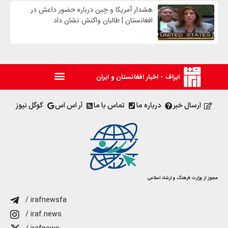
هشدار آمریکا و چین درباره حضور داعش در
افغانستان | طالبان واکنش نشان داد
ایراف - اخبار افغانستان و ایران
ارسال خبر
درباره ما
تماس با ما
آر اس اس
گوگل نیوز
مجوز از وزارت فرهنگ و ارشاد اسلامی
/ irafnewsfa
/ iraf.news