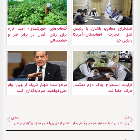
استخراج معادن؛ طالبان با رئیس
گلخانه‌های خورشیدی؛ امید تازه
اتاق تجارت افغانستان–آمریکا
برای زنان افغان در برابر فقر و
رایزنی کرد
خشکسالی
قرارداد استخراج بلاک دوم نمکسار
درخواست شهباز شریف از چین: وام
هرات امضا شد
نمی‌خواهیم، سرمایه‌گذاری کنید
قبل
بعدی
وزیر طالبان علیه محقق؛ «چه جایگاهی دارید که دیورند را به رسمیت بشناسید؟»
عشق از دل ویرانه جوانه زد؛ برگزاری جشن عروسی ۳۰۰ زوج فلسطینی در غزه