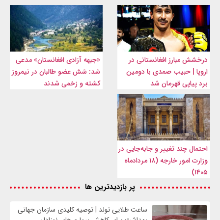
درخشش مبارز افغانستانی در
«جبهه آزادی افغانستان» مدعی
اروپا | حبیب صمدی با دومین
شد: شش عضو طالبان در نیمروز
برد پیاپی قهرمان شد
کشته و زخمی شدند
احتمال چند تغییر و جابه‌جایی در
وزارت امور خارجه (۱۸ مردادماه
۱۴۰۵)
پر بازدیدترین ها
ساعت طلایی تولد | توصیه کلیدی سازمان جهانی