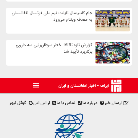
جام کانتیننتال تایلند؛ تیم ملی فوتسال افغانستان
به مصاف ویتنام می‌رود
گزارش تازه IARC: خطر سرطان‌زایی سه داروی
پرکاربرد تأیید شد
ایراف - اخبار افغانستان و ایران
ارسال خبر
درباره ما
تماس با ما
آر اس اس
گوگل نیوز