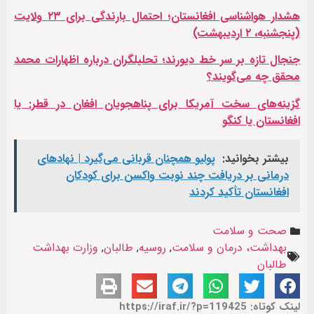
هشدار هواشناسی افغانستان؛ احتمال بارندگی برای ۲۳ ولایت
(پنجشنبه، ۲ اردیبهشت)
جنجال تازه بر سر خط دیورند؛ تحلیلگران درباره اظهارات محمد
محقق چه می‌گویند؟
گزینه‌های سخت آمریکا برای پناهجویان افغان در قطر: یا
افغانستان یا کنگو
بیشتر بخوانید:
پولیو همچنان قربانی می‌گیرد | نهادهای
درمانی بر دریافت چند نوبت واکسن برای کودکان
افغانستان تأکید کردند
صحت و سلامت
بهداشت، درمان و سلامت
,
روسیه
,
طالبان
,
وزارت بهداشت
طالبان
لینک کوتاه: https://iraf.ir/?p=119425