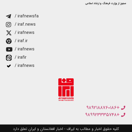
مجوز از وزارت فرهنگ و ارشاد اسلامی
/ irafnewsfa
/ iraf.news
/ irafnews
/ iraf.ir
/ irafnews
/ irafir
/ irafnews
+۹۸۹۲۱۸۸۷۶۰۱۸۶
+۹۸۹۹۲۳۳۳۵۷۴۸
کلیه حقوق اخبار و مطالب به ایراف - اخبار افغانستان و ایران تعلق دارد