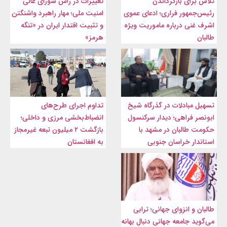
تلاش برای بازگرداندن
تغییرات در رأس شورای عالی
رئیس‌جمهور فراری؛ ادعای عموی
امنیت ملی؛ مهار راهبرد واشنگتن
اشرف غنی درباره ماموریت ویژه
و تثبیت اقتدار ایران در «تنگه
طالبان
هرمز»
تسهیل مبادلات در گذرگاه شیخ
تداوم اجرای طرح‌های
ابونصر فراهی؛ دیدار سرکنسول
انضباط‌بخشی مرزی و داخلی؛
حکومت طالبان در مشهد با
بازگشت ۲ میلیون تبعه غیرمجاز
استاندار خراسان جنوبی
به افغانستان
طالبان و انزوای جهانی؛ ترابی
می‌گوید جامعه جهانی دنبال بهانه