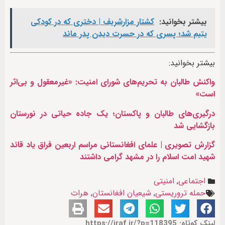
بیشتر بخوانید:
کشتار مزارشریف | دختری که در کودکی
یتیم شد؛ پسری که در حسرت دیدن پدر ماند
بیشتر بخوانید:
واکنش طالبان به تحریم‌های شورای امنیت: «غیرمعقول و بی‌اثر
است»
درگیری‌های طالبان و پاکستان؛ یک جاده حیاتی در نورستان
بازگشایی شد
گزارش تصویری | علمای افغانستانی مراسم اربعین فراق یاد قائد
شهید امت اسلام را در مشهد گرامی داشتند
اجتماعی
,
امنیتی
حمله تروریستی
,
شیعیان افغانستان
,
هرات
لینک کوتاه: https://iraf.ir/?p=118395