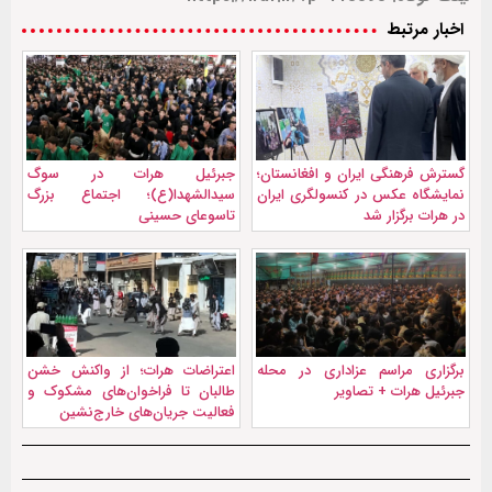
اخبار مرتبط
گسترش فرهنگی ایران و افغانستان؛
جبرئیل هرات در سوگ
نمایشگاه عکس در کنسولگری ایران
سیدالشهدا(ع)؛ اجتماع بزرگ
در هرات برگزار شد
تاسوعای حسینی
برگزاری مراسم عزاداری در محله
اعتراضات هرات؛ از واکنش خشن
جبرئیل هرات + تصاویر
طالبان تا فراخوان‌های مشکوک و
فعالیت جریان‌های خارج‌نشین