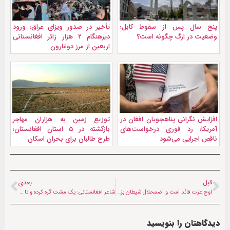
پنج سال پس از سقوط کابل؛
تأخیر در صدور ویزای عراق؛ ورود
وضعیت در ارگ چگونه است؟
دیرهنگام ۲ هزار زائر افغانستانی
اربعین از مرز دوغارون
افزایش نگرانی پناهجویان افغان در
توزیع زمین به هزاران مهاجر
آمریکا؛ رد فوری درخواست‌های
بازگشته در ۵ استان افغانستان؛
ناقص اجرایی می‌شود
طرح طالبان برای بحران اسکان
قبل
بعدی
اوج عزت قائد امت و اضمحلال شیطان بزرگ | پيام قاضی نذیراحمد حنفی در چهلمین روز شهادت رهبر انقلاب
شاعر افغانستانی: یک مشت گره کرده و تا عرش بلند
دیدگاهتان را بنویسید