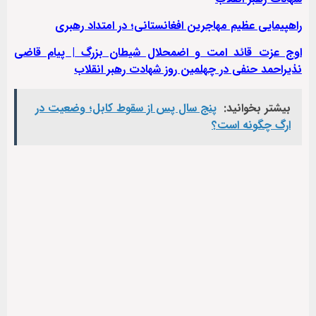
راهپیمایی عظیم مهاجرین افغانستانی؛ در امتداد رهبری
اوج عزت قائد امت و اضمحلال شیطان بزرگ | پيام قاضی
نذیراحمد حنفی در چهلمین روز شهادت رهبر انقلاب
بیشتر بخوانید:
پنج سال پس از سقوط کابل؛ وضعیت در
ارگ چگونه است؟