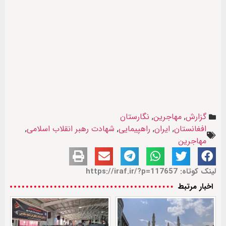
گزارش
,
مهاجرین
,
نگارستان
افغانستان
,
ایران
,
راهپیمایی
,
شهادت رهبر انقلاب اسلامی
,
مهاجرین
لینک کوتاه: https://iraf.ir/?p=117657
اخبار مرتبط