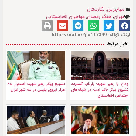
مهاجرین
,
نگارستان
تهران
,
جنگ رمضان
,
مهاجران افغانستانی
لینک کوتاه: https://iraf.ir/?p=117399
اخبار مرتبط
وداع با رهبر شهید؛ بازتاب گسترده
تشییع پیکر رهبر شهید؛ استقرار ۶۵
تشییع پیکر قائد امت در شبکه‌های
هزار نیروی پلیس در سه شهر ایران
اجتماعی افغانستان