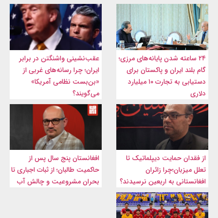
۲۴ ساعته شدن پایانه‌های مرزی؛
عقب‌نشینی واشنگتن در برابر
گام بلند ایران و پاکستان برای
ایران؛ چرا رسانه‌های غربی از
دستیابی به تجارت ۱۰ میلیارد
«بن‌بست نظامی آمریکا»
دلاری
می‌گویند؟
از فقدان حمایت دیپلماتیک تا
افغانستان پنج سال پس از
تعلل میزبان؛چرا زائران
حاکمیت طالبان؛ از ثبات اجباری تا
افغانستانی به اربعین نرسیدند؟
بحران مشروعیت و چالش آب