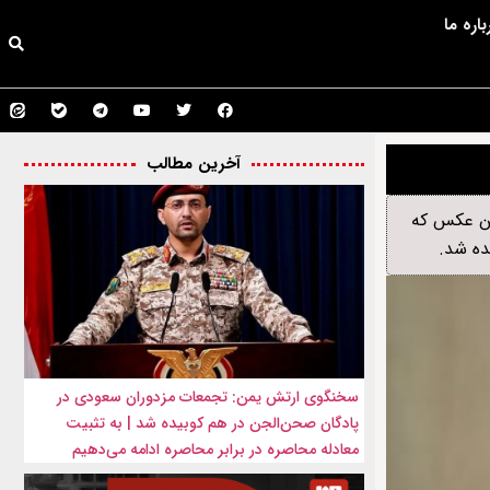
باره ما
آخرین مطالب
عکس سال ۲۰۲۵ یونیسف انتخاب شد. این عکس که
ده شد.
سخنگوی ارتش یمن: تجمعات مزدوران سعودی در
پادگان صحن‌الجن در هم کوبیده شد | به تثبیت
معادله محاصره در برابر محاصره ادامه می‌دهیم