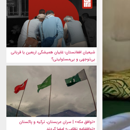
شیعیان افغانستان؛ غایبان همیشگی اربعین یا قربانی
بی‌توجهی و بی‌مسئولیتی؟
«توافق مکه» | سران عربستان، ترکیه و پاکستان
«توافقنامه نظامی» امضا کردند