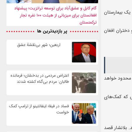
گام کابل و عشق‌آباد برای توسعه ترانزیت؛ پیشنهاد
ه را در یک بیمارستان
افغانستان برای میزبانی از هیئت ۱۰۰ نفره تجار
ترکمنستان
 دختران افغان
پر بازدیدترین ها
اربعین؛ شهرِ بی‌نقشهٔ عشق
اعتراض مردمی در بدخشان؛ فرمانده
عه محدود خواهد
طالبان: مردم بی‌گناه کشته شدند
ی که کمک‌های
فساد در فیفا؛ اینفانتینو از ترامپ کمک
خواست
. بلانشار قصد