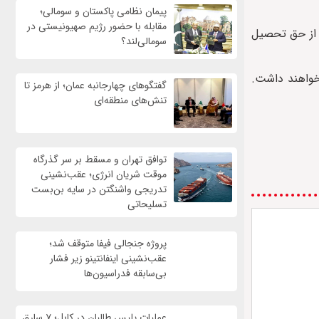
پیمان نظامی پاکستان و سومالی؛
مقابله با حضور رژيم صهیونیستی در
 از حق تحصیل
سومالی‌لند؟
های بشردوستانه نیاز خواهند داشت.
گفتگوهای چهارجانبه عمان؛ از هرمز تا
تنش‌های منطقه‌ای
توافق تهران و مسقط بر سر گذرگاه
موقت شریان انرژی؛ عقب‌نشینی
تدریجی واشنگتن در سایه بن‌بست
تسلیحاتی
پروژه جنجالی فیفا متوقف شد؛
عقب‌نشینی اینفانتینو زیر فشار
بی‌سابقه فدراسیون‌ها
عملیات پلیس طالبان در کابل؛ ۷ سارق