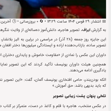
📅 انتشار: ۲۹ قوس ۱۴۰۴ ساعت ۱۳:۲۹ • 🔄 ۰ بروزرسانی • 🕒 آخرین: ۲۹ قوس ۱۴۰۴ ساعت ۲۰:۵۴
به گزارش
ایراف
، تصویر هاجره، دانش‌آموز ده‌ساله‌ای از ولایت ننگرهار افغانستان،
این جایزه روز جمعه (۲۸ آذر) در مراسمی در برلین
تصویر ساده، بازتاب‌دهنده اراده و ایستادگی میلیون‌ها دختر افغان
داوران این عکس را نمادی از «مقاومت خاموش و پایداری دختران افغ
همچنین هیئت داوران یونیسف تأکید کردند که این تصویر نمایان
یادگیری ادامه می‌دهند.
الکه بودن‌بندر، حامی افتخاری یونیسف آلمان، گفت: «این تصویر نش
که باید بدیهی باشد: حق آموزش.»
تلخی پنهان پشت زیبایی تصویر
در عکس منتخب، هاجره با قلم و کاغذ در دست، متمرکز بر کتاب د