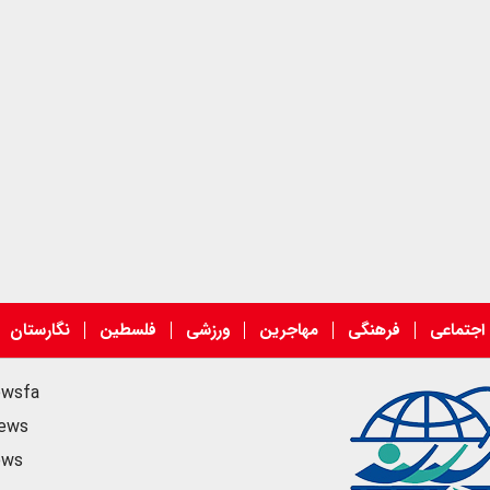
اجتماعی
فرهنگی
مهاجرین
ورزشی
فلسطین
نگارستان
ewsfa
news
ews