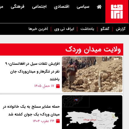
سیاسی
اقتصادی
اجتماعی
فرهنگی
مه
گزارش
گفتگو
یادداشت
ایراف تی وی
آخرین خبرها
ولایت میدان وردک
افزایش تلفات سیل در افغانستان؛ ۹
نفر در ننگرهار و میدان‌وردک جان
باختند
۱۷ حمل ۱۴۰۵
حمله عشاير مسلح به یک خانواده در
میدان وردک؛ یک جوان کشته شد
۲۴ عقرب ۱۴۰۴