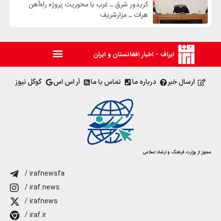
کریدور شرق ـ غرب با محوریت پروژه راه‌آهن
هرات ـ مزارشریف
ایراف - اخبار افغانستان و ایران
ارسال خبر
درباره ما
تماس با ما
آر اس اس
گوگل نیوز
مجوز از وزارت فرهنگ و ارشاد اسلامی
/ irafnewsfa
/ iraf.news
/ irafnews
/ iraf.ir