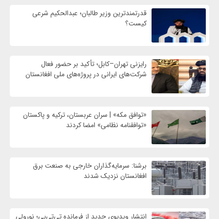
قدرتمندترین وزیر طالبان؛ عبدالحکیم شرعی
کیست؟
رایزنی تهران–کابل؛ تأکید بر حضور فعال
شرکت‌های ایرانی در پروژه‌های ملی افغانستان
«توافق مکه» | سران عربستان، ترکیه و پاکستان
«توافقنامه نظامی» امضا کردند
برشنا: سرمایه‌گذاران خارجی به صنعت برق
افغانستان نزدیک شدند
انتشار ویدیوی جدید از فرمانده تی‌تی‌پی؛ نورولی