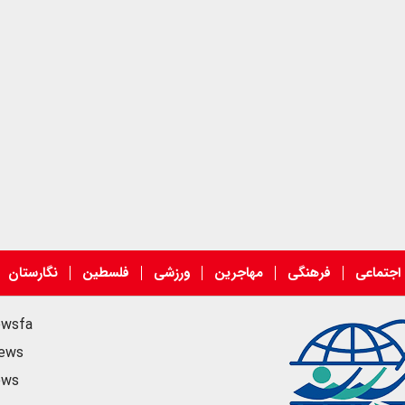
اجتماعی
فرهنگی
مهاجرین
ورزشی
فلسطین
نگارستان
ewsfa
news
ews