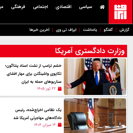
سیاسی
اقتصادی
اجتماعی
فرهنگی
مه
گزارش
گفتگو
یادداشت
ایراف تی وی
آخرین خبرها
وزارت دادگستری آمریکا
خشم ترامپ از نشت اسناد پنتاگون؛
تکاپوی واشینگتن برای مهار افشای
سناریوهای حمله به ایران
۲۲ ثور ۱۴۰۵
یک نظامی اخراج‌شده، رئیس
دادگاه‌های مهاجرتی آمریکا شد
۱۶ میزان ۱۴۰۴