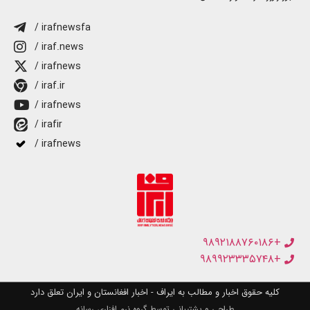
/ irafnewsfa
/ iraf.news
/ irafnews
/ iraf.ir
/ irafnews
/ irafir
/ irafnews
+۹۸۹۲۱۸۸۷۶۰۱۸۶
+۹۸۹۹۲۳۳۳۵۷۴۸
کلیه حقوق اخبار و مطالب به ایراف - اخبار افغانستان و ایران تعلق دارد
طراحی و پشتیبانی توسط گروه نرم افزاری رسانه