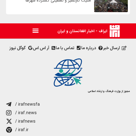
امنیت کم‌نظیر و تعطیلی گسترده شهرها
ایراف - اخبار افغانستان و ایران
ارسال خبر
درباره ما
تماس با ما
آر اس اس
گوگل نیوز
مجوز از وزارت فرهنگ و ارشاد اسلامی
/ irafnewsfa
/ iraf.news
/ irafnews
/ iraf.ir