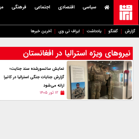
سیاسی
اقتصادی
اجتماعی
فرهنگی
مه
گزارش
گفتگو
یادداشت
ایراف تی وی
آخرین خبرها
نیروهای ویژه استرالیا در افغانستان
نمایش سانسورشده سند جنایت؛
گزارش جنایات جنگی استرالیا در کانبرا
ارائه می‌شود
۱۲ ثور ۱۴۰۵