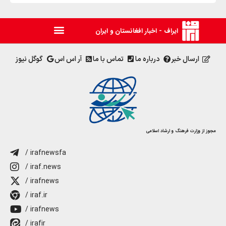
ایراف - اخبار افغانستان و ایران
ارسال خبر
درباره ما
تماس با ما
آر اس اس
گوگل نیوز
مجوز از وزارت فرهنگ و ارشاد اسلامی
/ irafnewsfa
/ iraf.news
/ irafnews
/ iraf.ir
/ irafnews
/ irafir