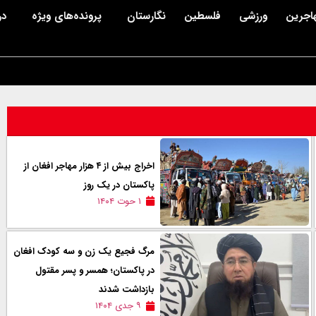
اجرین
ورزشی
فلسطین
نگارستان
پرونده‌های ویژه
در
اخراج بیش از ۴ هزار مهاجر افغان از
پاکستان در یک روز
۱ حوت ۱۴۰۴
مرگ فجیع یک زن و سه کودک افغان
در پاکستان؛ همسر و پسر مقتول
بازداشت شدند
۹ جدی ۱۴۰۴