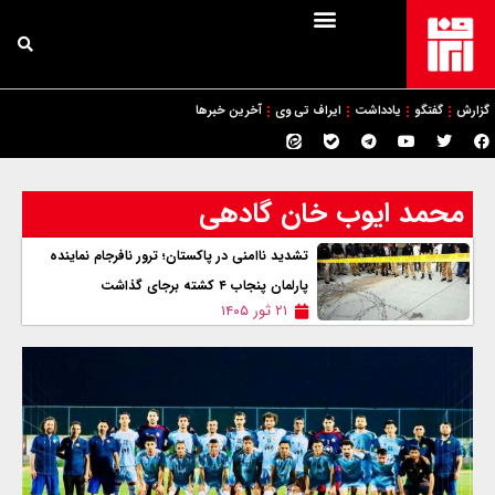
گزارش
گفتگو
یادداشت
ایراف تی وی
آخرین خبرها
محمد ایوب خان گادهی
تشدید ناامنی در پاکستان؛ ترور نافرجام نماینده
پارلمان پنجاب ۴ کشته برجای گذاشت
۲۱ ثور ۱۴۰۵