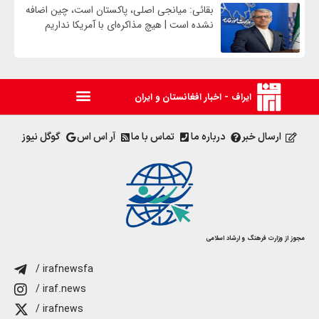
بقائی: میانجی اصلی، پاکستان است، چین اضافه
نشده است | هیچ مذاکره‌ای با آمریکا نداریم
ایراف - اخبار افغانستان و ایران
ارسال خبر
درباره ما
تماس با ما
آر اس اس
گوگل نیوز
مجوز از وزارت فرهنگ و ارشاد اسلامی
/ irafnewsfa
/ iraf.news
/ irafnews