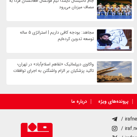
جام کانتیننتال تایلند؛ تیم فوتسال افغانستان فردا به
مصاف میزبان می‌رود
مجاهد: بودجه کافی داریم | استراتژی ۵ ساله
توسعه تدوین کرده‌ایم
واکاوی دیپلماتیک «تفاهم اسلام‌آباد» در تهران؛
تاکید پزشکیان بر الزام واشنگتن به اجرای توافقات
پرونده‌های ویژه
درباره ما
/ irafn
/ iraf.