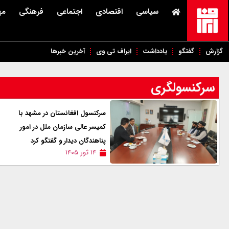
سیاسی
اقتصادی
اجتماعی
فرهنگی
مه
گزارش
گفتگو
یادداشت
ایراف تی وی
آخرین خبرها
سرکنسولگری
سرکنسول افغانستان در مشهد با
کمیسر عالی سازمان ملل در امور
پناهندگان دیدار و گفتگو کرد
۱۴ ثور ۱۴۰۵