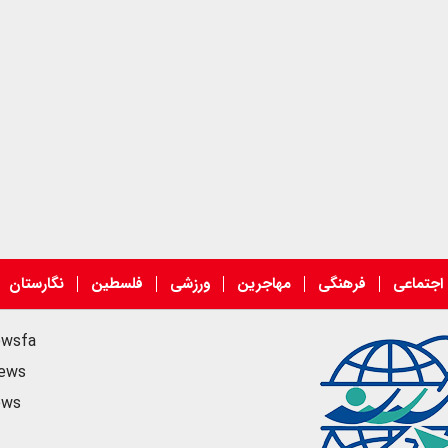
اجتماعی
فرهنگی
مهاجرین
ورزشی
فلسطین
نگارستان
ewsfa
news
ews