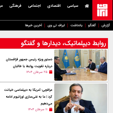
سیاسی
اقتصادی
اجتماعی
فرهنگی
مه
گزارش
گفتگو
یادداشت
ایراف تی وی
آخرین خبرها
روابط دیپلماتیک، دیدارها و گفتگو
دستور ویژه رئیس جمهور قزاقستان
درباره تقویت روابط با طالبان
۲۵ سرطان ۱۴۰۴
عراقچی: آمریکا به دیپلماسی خیانت
کرد | ما به غنی‌سازی اورانیوم ادامه
می‌دهیم
۱۱ سرطان ۱۴۰۴