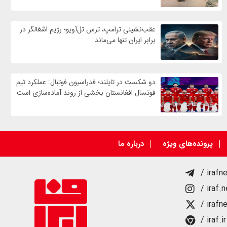
عقب‌نشینی ترامپ، ترس تل‌آویو؛ رژیم اشغالگر در
برابر ایران تنها می‌ماند
دو شکست در تایلند؛ فدراسیون فوتبال: عملکرد تیم
فوتسال افغانستان بخشی از روند آماده‌سازی است
پرونده‌های ویژه
درباره ما
/ irafn
/ iraf.
/ irafn
/ iraf.ir