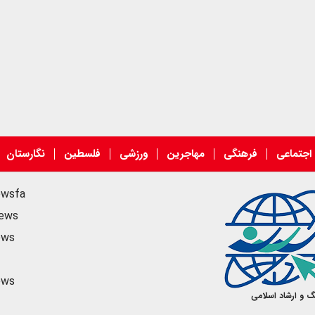
اجتماعی
فرهنگی
مهاجرین
ورزشی
فلسطین
نگارستان
ewsfa
news
ews
ews
گ و ارشاد اسلامی