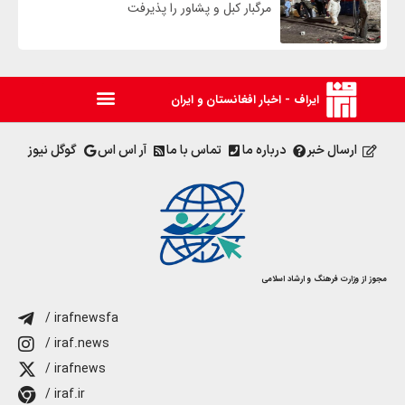
مرگبار کبل و پشاور را پذیرفت
ایراف - اخبار افغانستان و ایران
ارسال خبر
درباره ما
تماس با ما
آر اس اس
گوگل نیوز
مجوز از وزارت فرهنگ و ارشاد اسلامی
/ irafnewsfa
/ iraf.news
/ irafnews
/ iraf.ir